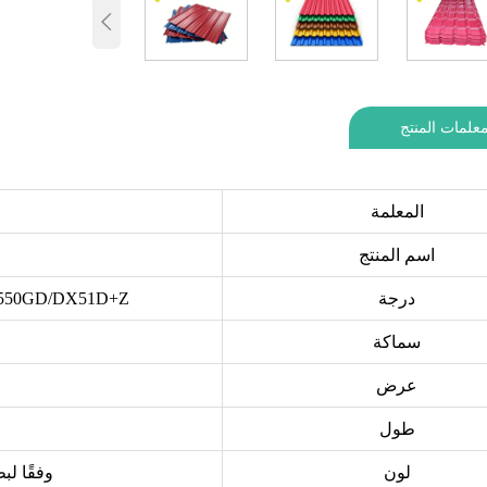

علمات المنتج
المعلمة
اسم المنتج
درجة
550GD/DX51D+Z
سماكة
عرض
طول
لون
وفقًا لبطاقة ألوان 