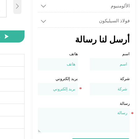
الألومنيوم


فولاذ السيليكون


م
أرسل لنا رسالة
اسم
هاتف
شركة
بريد إلكتروني
رسالة