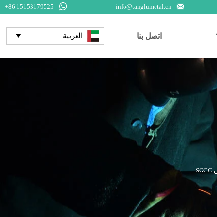


+86 15153179525
info@tanglumetal.cn
اتصل بنا
العربية

S