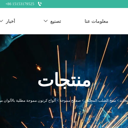

+86 15153179525
معلومات عنا
تصنيع
أخبار


منتجات
تجات
>
منتج الصلب المجلفن
>
صفائح مموجة
>
ألواح كرتون مموجة مطلية بالألوان من GCC