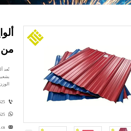
ألوا
من SGCC
تُعد 
بشعبية
الوزن

525

525

.cn