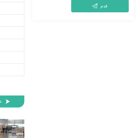

قدم

ع