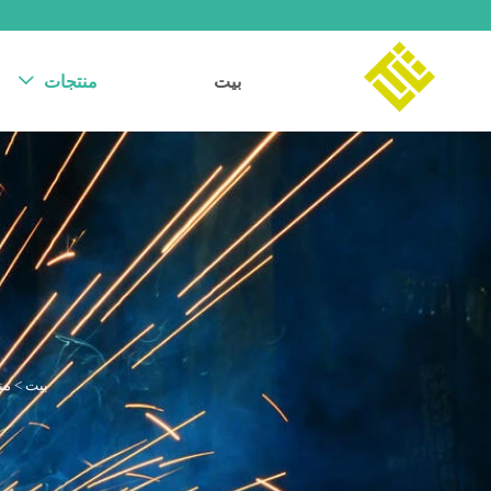
بيت
منتجات

بيت
>
من