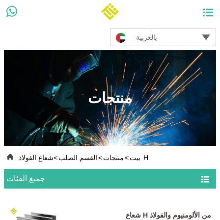



بالعربية
منتجات

شعاع الفولاذ H
بيت
>
منتجات
>
القسم الصلب
>

جميع الفئات
شعاع H من الألومنيوم والفولاذ