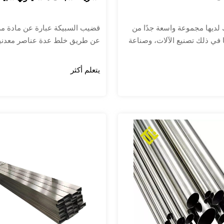
 لديها مجموعة واسعة جدًا من
قضيب السبيكة عبارة عن مادة م
 في ذلك تصنيع الآلات، وصناعة
عن طريق خلط عدة عناصر معدنية
ة الطيران، وصناعة البناء،
معدنية. وتشمل عملية الإنتاج ب
 وتصنيع قطع غيار السيارات،
تحضير المواد، والصهر، والصب، و
يتعلم أكثر
المعدنية للملاحة الجوية
والمعالجة الحرارية، والمعالجة الح
تروكيماويات، وبناء السفن وغيرها
والتشغيل الآلي الدقيق. تتطلب ك
صارمة لضمان جودة وأداء قضيب 
يتمتع بقوة ممتازة ومقاومة للتآ
خاصة أخرى. عادة ما يتم تصنيعه
معالجة مواد السبائك وهي مادة 
صناعة المعالجة الميكانيكية والتص
بشكل رئيسي في صناعات الطيرا
والبتروكيماويات والطاقة النووية 
والبناء والإلكترونيات