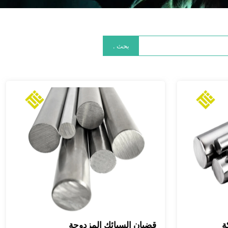
بحث .
ة
قضبان السبائك المزدوجة