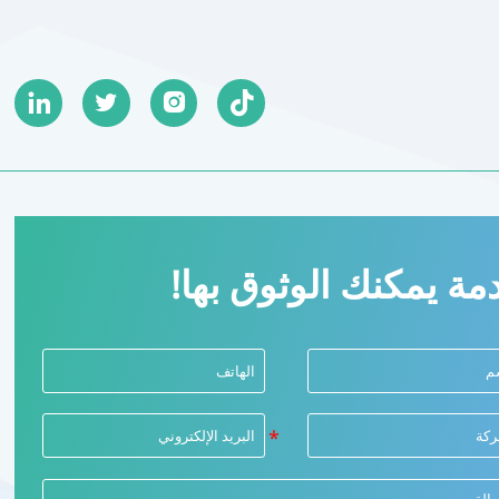




مة يمكنك الوثوق بها!