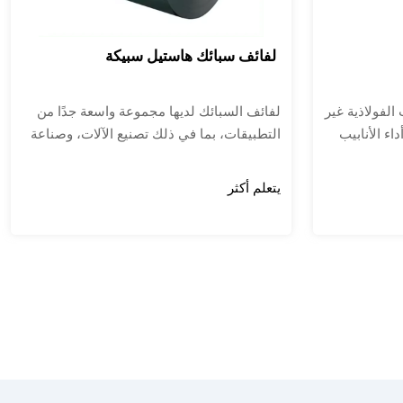
لفائف سبائك هاستيل سبيكة
 الفولاذية غير
لفائف السبائك لديها مجموعة واسعة جدًا من
اء الأنابيب
التطبيقات، بما في ذلك تصنيع الآلات، وصناعة
ويرجع ذلك
الطيران، وصناعة الطيران، وصناعة البناء،
لي من عناصر
وصناعة الطاقة، وتصنيع قطع غيار السيارات،
يتعلم أكثر
سبيكة، مما
وتصنيع الهياكل المعدنية للملاحة الجوية
ة درجات
والفضائية والبتروكيماويات، وبناء السفن وغيرها
لحرارة
من المجالات.
لا يمكن
ومة العادية.
ئك على نطاق
بترول
مراجل