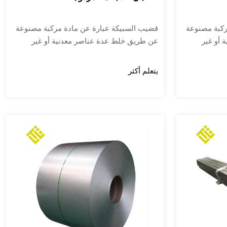
ركبة مصنوعة
قضيب السبيكة عبارة عن مادة مركبة مصنوعة
 أو غير
عن طريق خلط عدة عناصر معدنية أو غير
شكل أساسي
معدنية. وتشمل عملية الإنتاج بشكل أساسي
البثق،
تحضير المواد، والصهر، والصب، والبثق،
يتعلم أكثر
رارية،
والمعالجة الحرارية، والمعالجة الحرارية،
ل خطوة رقابة
والتشغيل الآلي الدقيق. تتطلب كل خطوة رقابة
السبيكة.
صارمة لضمان جودة وأداء قضيب السبيكة.
كل وخصائص
يتمتع بقوة ممتازة ومقاومة للتآكل وخصائص
ا عن طريق
خاصة أخرى. عادة ما يتم تصنيعها عن طريق
مهمة في
معالجة مواد السبائك وهي مادة مهمة في
نيع. تُستخدم
صناعة المعالجة الميكانيكية والتصنيع. تُستخدم
ن
بشكل رئيسي في صناعات الطيران
والسيارات
والبتروكيماويات والطاقة النووية والسيارات
والبناء والإلكترونيات