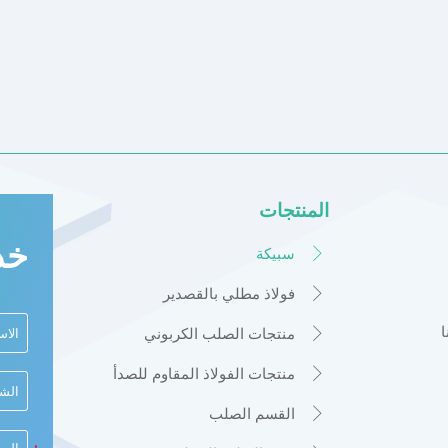
المنتجات
خد
سبيكة

فولاذ مطلي بالقصدير

منتجات الصلب الكربوني

منتجات الفولاذ المقاوم للصدأ

القسم الصلب
