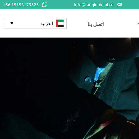


+86 15153179525
info@tanglumetal.cn
العربية
اتصل بنا
