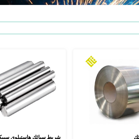
ئك
شريط سبائك هاستيلوي سبيك