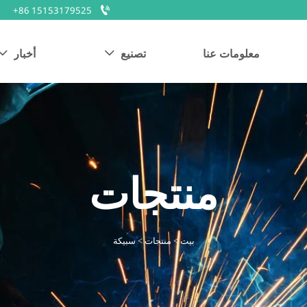

+86 15153179525
معلومات عنا
تصنيع
أخبار


منتجات
بيت
>
منتجات
>
سبيكة