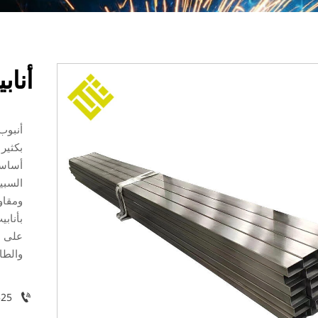
أناب
أنبوب 
بكثير 
أساسي
السبي
ومقاو
بأناب
على ن
والطا

525