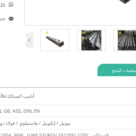

525

.cn

علمات المنتج
أنابيب السبائك/&أ
, GB, AISI, DIN, EN,
مونيل / إنكونيل / هاستيلوي / فولاذ دوبلكس / فولاذ 
الدوبلكس: 2205 (UNS S31803/ S32205)، 2507 (UNS S32750)، UNS S32760 (Zeron 100)، 2304، 904L