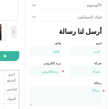
الألومنيوم

فولاذ السيليكون

أرسل لنا رسالة

اسم
هاتف

م
شركة
بريد إلكتروني
اسم
المنتج
رسالة
قياسي
المواد