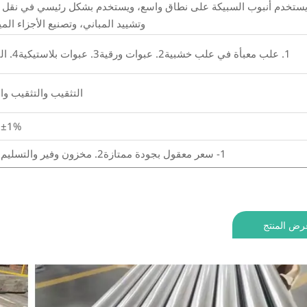
ستخدم أنبوب السبيكة على نطاق واسع، ويستخدم بشكل رئيسي في نقل النفط
وتشييد المباني، وتصنيع الأجزاء الم
1. علب معبأة في علب خشبية2. عبوات ورقية3. عبوات بلاستيكية4. التغليف الرغويالتعبئة والتغليف وفقًا لمتطلبات العملاء أو المنتجات
التثقيب والتثقيب وا
±1%
1- سعر معقول بجودة ممتازة2. مخزون وفير والتسليم الفوري3. تجربة توريد وتصدير غنية وخدمة صادقة
رض المنتج