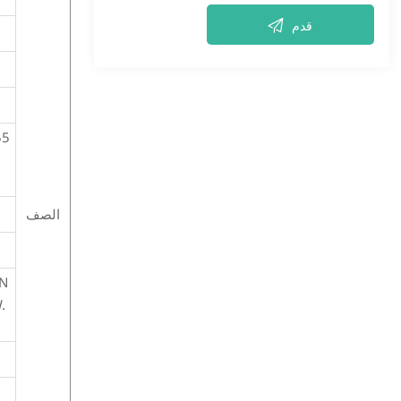

قدم
55
الصف
IN
.