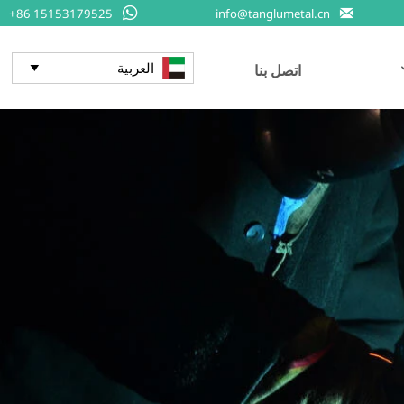


+86 15153179525
info@tanglumetal.cn
العربية
اتصل بنا
