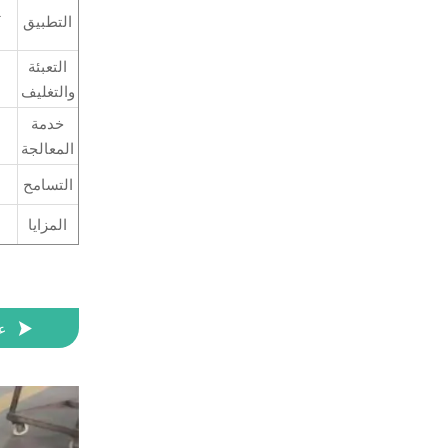
ي
التطبيق
التعبئة
والتغليف
خدمة
المعالجة
التسامح
المزايا

ع