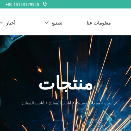

+86 15153179525
معلومات عنا
تصنيع
أخبار


منتجات
بيت
>
منتجات
>
سبيكة
>
أنابيب السبائك
>
أنابيب السبائك