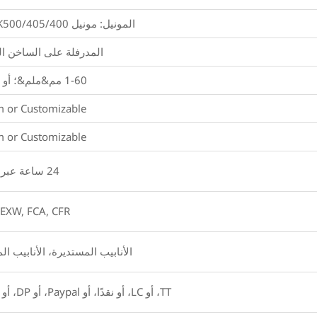
المونيل: مونيل 400/K500/405 مونيل 400/K500/R405
المدرفلة على الساخن ال
1-60 مم&ملم&؛ أو قابل للتخصيص
or Customizable
or Customizable
24 ساعة عبر الإنترنت
 EXW, FCA, CFR
الأنابيب المستديرة، الأنابيب ال
TT، أو LC، أو نقدًا، أو Paypal، أو DP، أو DA، أو Western Union، أو غيرها.