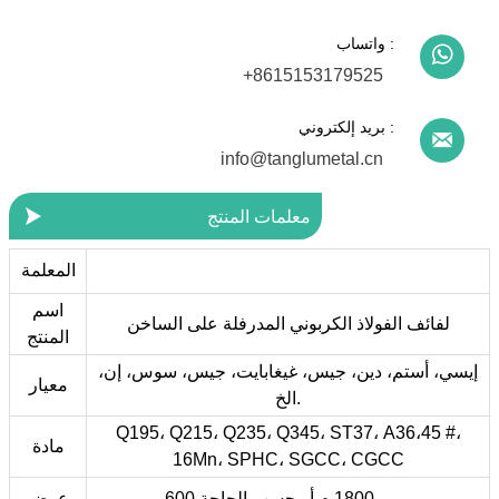
واتساب :

+8615153179525
بريد إلكتروني :

info@tanglumetal.cn

معلمات المنتج
المعلمة
اسم
لفائف الفولاذ الكربوني المدرفلة على الساخن
المنتج
إيسي، أستم، دين، جيس، غيغابايت، جيس، سوس، إن،
معيار
الخ.
Q195، Q215، Q235، Q345، ST37، A36،45 #،
مادة
16Mn، SPHC، SGCC، CGCC
600 مم - 1800 م أو حسب الحاجة
عرض