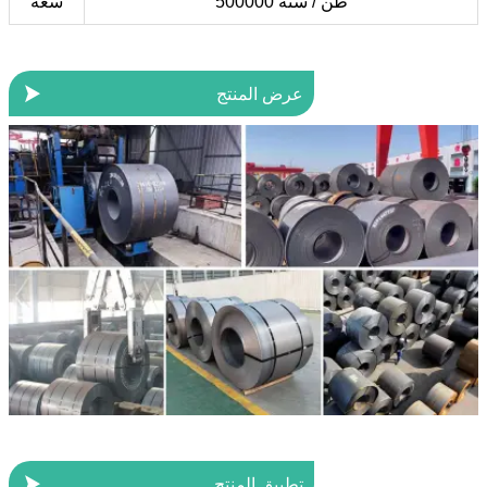
500000 طن / سنة
سعة

عرض المنتج

تطبيق المنتج