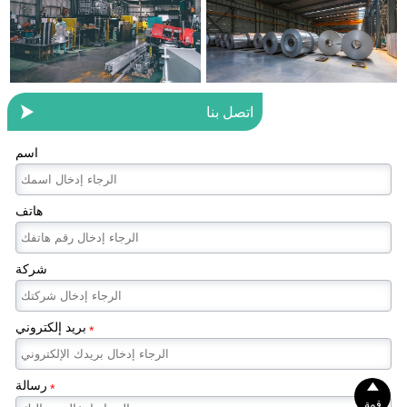

اتصل بنا
اسم
هاتف
شركة
بريد إلكتروني
*
رسالة

*
قمة