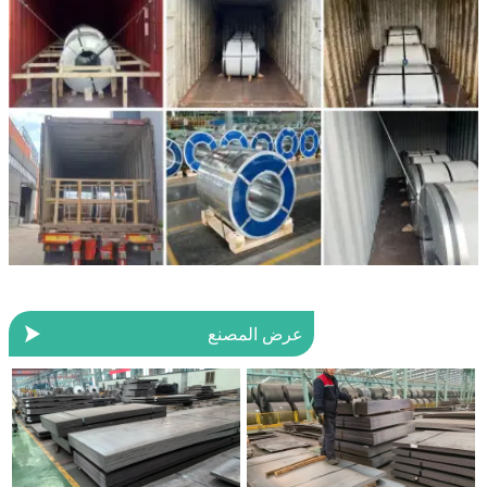

عرض المصنع