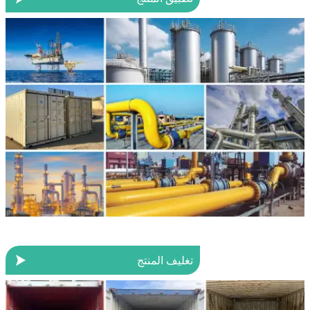

تغليف المنتج