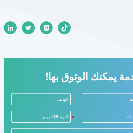




مة يمكنك الوثوق بها!