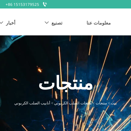

+86 15153179525
معلومات عنا
تصنيع
أخبار


منتجات
بيت
>
منتجات
>
منتجات الصلب الكربوني
>
أنابيب الصلب الكربوني