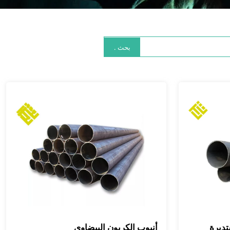
بحث .
تديرة
أنبوب الكربون البيضاوي