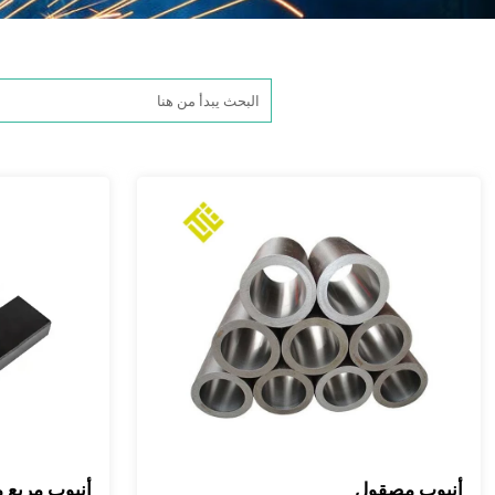
أنبوب مصقول
أنبوب مربع م