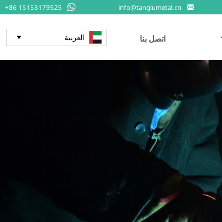


+86 15153179525
info@tanglumetal.cn
العربية
اتصل بنا
