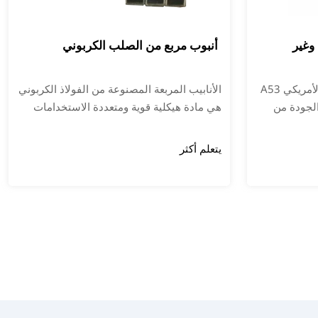
وغير
أنبوب مربع من الصلب الكربوني
أنبوب الفولاذ الملحوم القياسي الأمريكي A53
الأنابيب المربعة المصنوعة من الفولاذ الكربوني
الجودة من
هي مادة هيكلية قوية ومتعددة الاستخدامات
ارد وغيرها
تستخدم على نطاق واسع في صناعات البناء
 والخصائص
والسيارات والآلات.
يتعلم أكثر
وافق مع