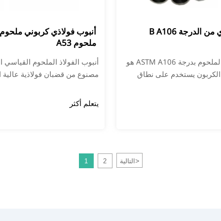
ن الدرجة B A106
أنبوب فولاذي كربوني ملحوم 
ملحوم A53
أنبوب الفولاذ الملحوم بدرجة ASTM A106 هو
الكربون يستخدم على نطاق
مصنوع من قضبان فولاذية عالية 
 البترول والمواد الكيميائية
خلال الدرفلة الساخنة والسحب الب
تع المادة بخصائص ميكانيكية
من العمليات. التركيب الكيميائي
يتعلم أكثر
الميكانيكية لأنبوب الفولاذ هذا يت
متطلبات المعيار الأمريكي ASTM A53/A53M.
>
التالية
2
1