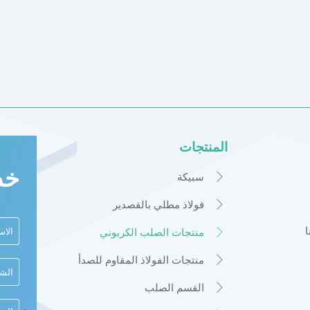
المنتجات
خد
سبيكة

فولاذ مطلي بالقصدير

منتجات الصلب الكربوني

منتجات الفولاذ المقاوم للصدأ

القسم الصلب
