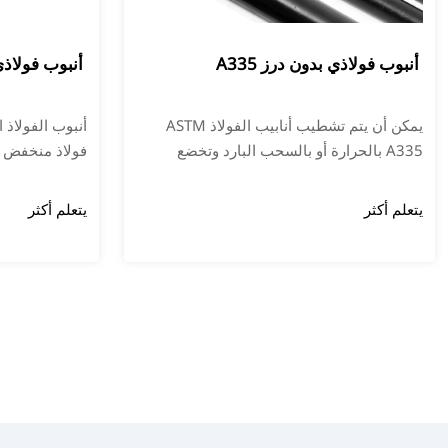
أنبوب فولاذي بدون درز A335
أنبوب فولاذي م
يمكن أن يتم تشطيب أنابيب الفولاذ ASTM
A335 بالحرارة أو بالسحب البارد وتخضع
فولاذ منخفض 
للمعالجة الحرارية النهائية التالية. تغطي
واسع في صناعات
المواصفات الأنابيب الملحومة "بالكروم
والغلايات. تتم
يتعلم أكثر
يتعلم أكثر
والموليبدينوم" ذات المقاومة الممتازة للتآكل
جيدة.
وقوة الشد في درجات الحرارة العالية.