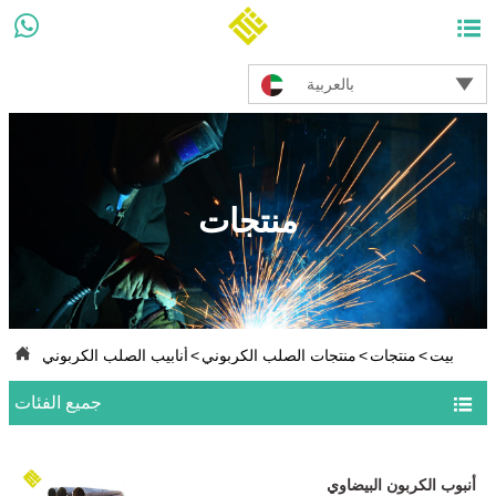



بالعربية
منتجات

بيت
>
منتجات
>
منتجات الصلب الكربوني
>
أنابيب الصلب الكربوني

جميع الفئات
أنبوب الكربون البيضاوي