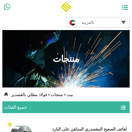



بالعربية
منتجات

بيت
>
منتجات
>
فولاذ مطلي بالقصدير

جميع الفئات
لفائف الصفيح المقصدري المدلفن على البارد