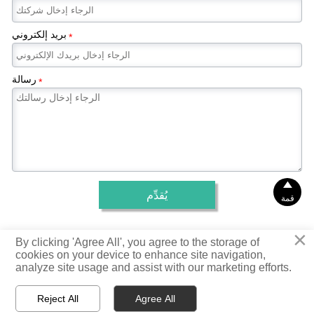
بريد إلكتروني
*
رسالة
*

يُقدِّم
قمة
×
جميع الحقوق محفوظة © 2025 شركة شاندونغ تانغلو للمواد المعدنية
By clicking 'Agree All', you agree to the storage of
المحدودة
cookies on your device to enhance site navigation,
analyze site usage and assist with our marketing efforts.
سياسة الخصوصية



Reject All
Agree All