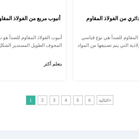
دائري من الفولاذ المقاوم
أنبوب مربع من الفولاذ المقا
 المقاوم للصدأ هي نوع قياسي
أنبوب الفولاذ المقاوم للصدأ هو ن
اذية التي يتم تصنيعها من المواد
المجوف الطويل المستدير الشكل
ة المقاومة للصدأ. يتم استخدامها
بشكل أساسي في أنابيب النقل ال
 مجموعة واسعة من الأجزاء
والمكونات الهيكلية الميكانيكية ف
يتعلم أكثر
كونات المعدنية. تتمتع قضبان
والمواد الكيميائية والطب والأغذي
م للصدأ بآفاق تطبيق واسعة
الخفيفة والأجهزة الميكانيكية وغير
نطاق واسع في أدوات المطبخ،
إلى ذلك، فإن قوة الانحناء والالتوا
لبتروكيماويات، والآلات،
ووزنه خفيف، لذلك يستخدم على 
، والطاقة، والديكورات البنائية،
في تصنيع الأجزاء الميكانيكية واله
>
التالية
6
5
4
3
2
1
ة، والفضاء الجوي، والجيش
الهندسية. كما يستخدم بشكل شائ
ناعات.
مطبخ للأثاث.