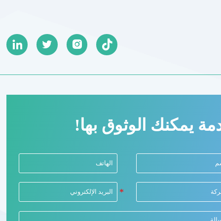




مة يمكنك الوثوق بها!