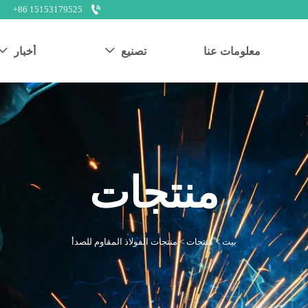

+86 15153179525
معلومات عنا
تصنيع
أخبار


منتجات
بيت
>
منتجات
>
منتجات الفولاذ المقاوم للصدأ