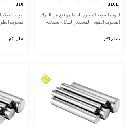
310
316L
أنبوب الفولاذ المقاوم للصدأ هو نوع من الفولاذ
أنبوب الفولاذ 
المجوف الطويل المستدير الشكل، يستخدم
المجوف الطوي
بشكل أساسي في أنابيب النقل الصناعية
بشكل أساسي في
والمكونات الهيكلية الميكانيكية في البترول
والمكونات الهي
يتعلم أكثر
يتعلم أكثر
والمواد الكيميائية والطب والأغذية والصناعات
والمواد الكيمي
الخفيفة والأجهزة الميكانيكية وغيرها. بالإضافة
الخفيفة والأجهز
إلى ذلك، فإن قوة الانحناء والالتواء متماثلة،
إلى ذلك، فإن قو
ووزنه خفيف، لذلك يستخدم على نطاق واسع
ووزنه خفيف، 
في تصنيع الأجزاء الميكانيكية والهياكل
في تصنيع الأجزا
الهندسية. كما يستخدم بشكل شائع كأدوات
الهندسية. كما
مطبخ للأثاث.
مطبخ للأثاث.