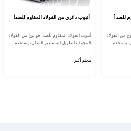
وم للصدأ
أنبوب دائري من الفولاذ المقاوم للصدأ
وع من الفولاذ
أنبوب الفولاذ المقاوم للصدأ هو نوع من الفولاذ
، يستخدم
المجوف الطويل المستدير الشكل، يستخدم
صناعية
بشكل أساسي في أنابيب النقل الصناعية
ي البترول
والمكونات الهيكلية الميكانيكية في البترول
يتعلم أكثر
ة والصناعات
والمواد الكيميائية والطب والأغذية والصناعات
ها. بالإضافة
الخفيفة والأجهزة الميكانيكية وغيرها. بالإضافة
ء متماثلة،
إلى ذلك، فإن قوة الانحناء والالتواء متماثلة،
نطاق واسع
ووزنه خفيف، لذلك يستخدم على نطاق واسع
ياكل
في تصنيع الأجزاء الميكانيكية والهياكل
ع كأدوات
الهندسية. كما يستخدم بشكل شائع كأدوات
مطبخ للأثاث.