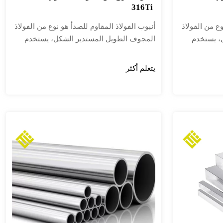
316Ti
وع من الفولاذ
أنبوب الفولاذ المقاوم للصدأ هو نوع من الفولاذ
، يستخدم
المجوف الطويل المستدير الشكل، يستخدم
صناعية
بشكل أساسي في أنابيب النقل الصناعية
ي البترول
والمكونات الهيكلية الميكانيكية في البترول
يتعلم أكثر
ة والصناعات
والمواد الكيميائية والطب والأغذية والصناعات
ها. بالإضافة
الخفيفة والأجهزة الميكانيكية وغيرها. بالإضافة
ء متماثلة،
إلى ذلك، فإن قوة الانحناء والالتواء متماثلة،
نطاق واسع
ووزنه خفيف، لذلك يستخدم على نطاق واسع
ياكل
في تصنيع الأجزاء الميكانيكية والهياكل
ع كأدوات
الهندسية. كما يستخدم بشكل شائع كأدوات
مطبخ للأثاث.