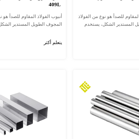
409L
المقاوم للصدأ هو نوع من الفولاذ
أنبوب الفولاذ المقاوم للصدأ هو ن
ل المستدير الشكل، يستخدم
المجوف الطويل المستدير الشكل
 أنابيب النقل الصناعية
بشكل أساسي في أنابيب النقل ال
كلية الميكانيكية في البترول
والمكونات الهيكلية الميكانيكية ف
يتعلم أكثر
ائية والطب والأغذية والصناعات
والمواد الكيميائية والطب والأغذي
ة الميكانيكية وغيرها. بالإضافة
الخفيفة والأجهزة الميكانيكية وغير
ة الانحناء والالتواء متماثلة،
إلى ذلك، فإن قوة الانحناء والالتوا
لذلك يستخدم على نطاق واسع
ووزنه خفيف، لذلك يستخدم على 
ء الميكانيكية والهياكل
في تصنيع الأجزاء الميكانيكية واله
 يستخدم بشكل شائع كأدوات
الهندسية. كما يستخدم بشكل شائ
مطبخ للأثاث.