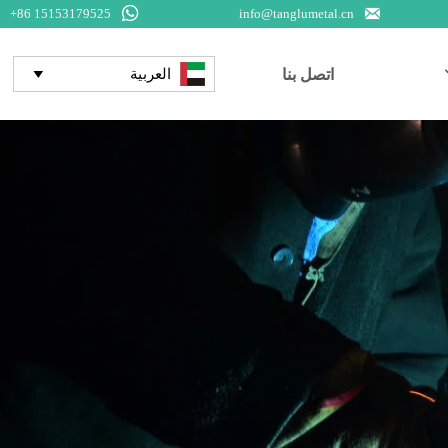


+86 15153179525
info@tanglumetal.cn
اتصل بنا
العربية
