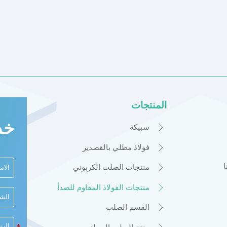
المنتجات
خد

سبيكة

فولاذ مطلي بالقصدير

منتجات الصلب الكربوني

منتجات الفولاذ المقاوم للصدأ

القسم الصلب