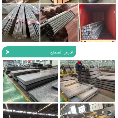

عرض المصنع