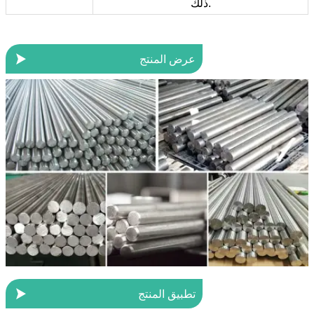
ذلك.

عرض المنتج

تطبيق المنتج