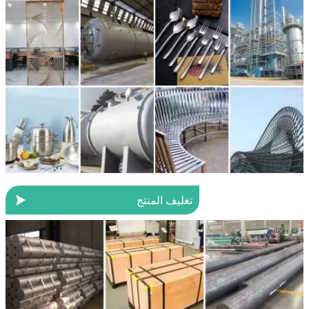

تغليف المنتج