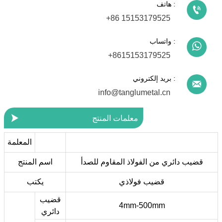
هاتف :

+86 15153179525
واتساب :

+8615153179525
بريد إلكتروني :

info@tanglumetal.cn

معلمات المنتج
المعلمة
قضيب دائري من الفولاذ المقاوم للصدأ
اسم المنتج
قضيب فولاذي
يكتب
قضيب
4mm-500mm
دائري