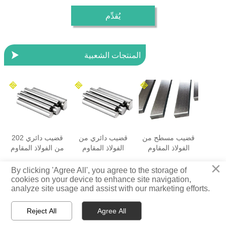
يُقدِّم

المنتجات الشعبية
قضيب مسطح من
قضيب دائري من
202 قضيب دائري
الفولاذ المقاوم
الفولاذ المقاوم
من الفولاذ المقاوم
للصدأ
للصدأ 314L
للصدأ
×
جميع الحقوق محفوظة © 2025 شركة شاندونغ تانغلو للمواد المعدنية
By clicking 'Agree All', you agree to the storage of
المحدودة
cookies on your device to enhance site navigation,
analyze site usage and assist with our marketing efforts.
سياسة الخصوصية



Reject All
Agree All
بريد إلكتروني
واتساب
بيت