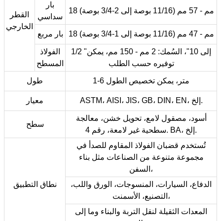
بار
18 مم - 57 مم (11/16 بوصة إلى 2-3/4 بوصة)
القطر
سداسي
الخارجي
18 مم - 47 مم (11/16 بوصة إلى 1-3/4 بوصة)
بار مربع
1/2 "إلى 10"، السُمك: 2 مم - 150 مم، يمكن
الفولاذ
توفيره حسب الطلب
المسطح
1-6 متر، يمكن تخصيص الطول
طول
ASTM، AISI، JIS، GB، DIN، EN، إلخ.
معيار
أسود، مصقول لامع، تحويل خشن، معالجة
سطح
سطحية غير لامعة، رقم 4. BA، إلخ.
تُستخدم قضبان الفولاذ المقاوم للصدأ في
مجموعة متنوعة من الصناعات مثل بناء
السفن،
الدفاع، السيارات، المنسوجات، الورق واللب،
نطاق التطبيق
التصنيع، الأسمنت،
المعدات الثقيلة لنقل التربة والبناء وما إلى