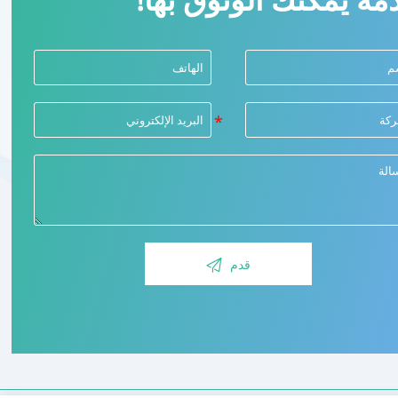

قدم