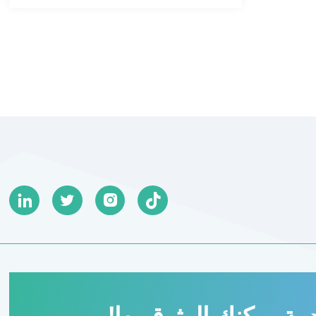




مة يمكنك الوثوق بها!