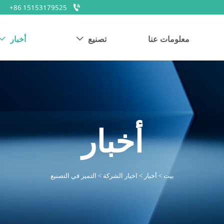

+86 15153179525
معلومات عنا
تصنيع
أخبار


أخبار
بيت
>
أخبار
>
اخبار الشركة
>
التميز في التصنيع