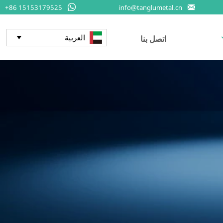


+86 15153179525
info@tanglumetal.cn
العربية
اتصل بنا
