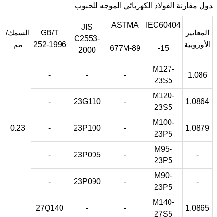
دول مقارنة الفولاذ الكهربائي الموجه للحبوب
ASTMA
IEC60404
JIS
المعايير
GB/T
السمك/
C2553-
الأوروبية
252-1996
مم
677M-89
-15
2000
M127-
-
-
-
1.086
23S5
M120-
-
23G110
-
1.0864
23S5
M100-
0.23
-
23P100
-
1.0879
23P5
M95-
-
23P095
-
-
23P5
M90-
-
23P090
-
-
23P5
M140-
27Q140
-
-
1.0865
27S5