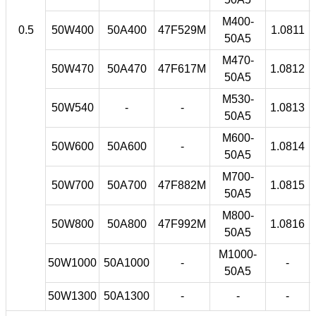
M400-
0.5
50W400
50A400
47F529M
1.0811
50A5
M470-
50W470
50A470
47F617M
1.0812
50A5
M530-
50W540
-
-
1.0813
50A5
M600-
50W600
50A600
-
1.0814
50A5
M700-
50W700
50A700
47F882M
1.0815
50A5
M800-
50W800
50A800
47F992M
1.0816
50A5
M1000-
50W1000
50A1000
-
-
50A5
50W1300
50A1300
-
-
-