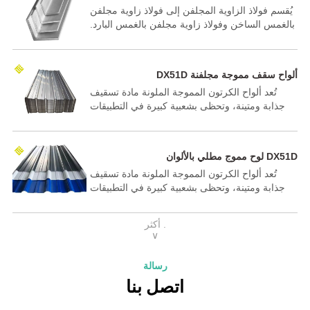
يُقسم فولاذ الزاوية المجلفن إلى فولاذ زاوية مجلفن
بالغمس الساخن وفولاذ زاوية مجلفن بالغمس البارد.
يُعرف فولاذ الزاوية المجلفن بالغمس الساخن أيضًا
باسم فولاذ الزاوية المجلفن بالغمس الساخن أو فولاذ
الزاوية المجلفن بالغمس الساخن. تضمن الطلاءات
DX51D ألواح سقف مموجة مجلفنة
المجلفنة بالغمس البارد بشكل أساسي التلامس
تُعد ألواح الكرتون المموجة الملونة مادة تسقيف
الكافي بين مسحوق الزنك والفولاذ من خلال مبادئ
جذابة ومتينة، وتحظى بشعبية كبيرة في التطبيقات
كهروكيميائية، مما يُولّد فروق جهد بين الأقطاب
الزراعية والسكنية والتجارية. كما أنها خفيفة الوزن
الكهربائية لمنع التآكل.
وسهلة التركيب.
لوح مموج مطلي بالألوان DX51D
تُعد ألواح الكرتون المموجة الملونة مادة تسقيف
جذابة ومتينة، وتحظى بشعبية كبيرة في التطبيقات
الزراعية والسكنية والتجارية. كما أنها خفيفة الوزن
وسهلة التركيب.
أكثر .
∨
رسالة
اتصل بنا