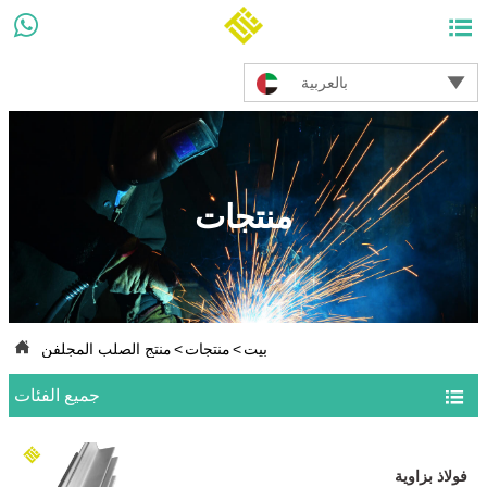



بالعربية
منتجات

بيت
>
منتجات
>
منتج الصلب المجلفن

جميع الفئات
فولاذ بزاوية