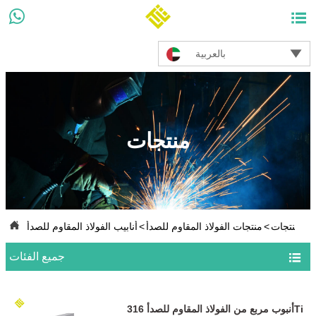



بالعربية
منتجات

ت
>
منتجات
>
منتجات الفولاذ المقاوم للصدأ
>
أنابيب الفولاذ المقاوم للصدأ

جميع الفئات
أنبوب مربع من الفولاذ المقاوم للصدأ 316Ti