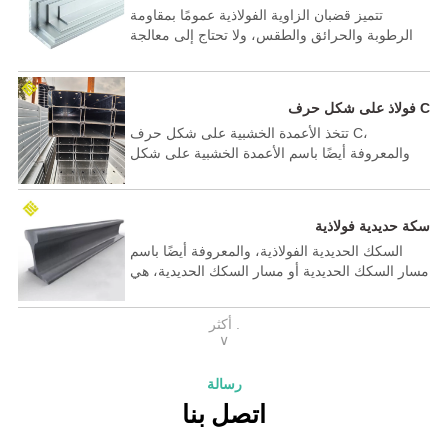
تتميز قضبان الزاوية الفولاذية عمومًا بمقاومة
الرطوبة والحرائق والطقس، ولا تحتاج إلى معالجة
ضد الآفات أو الحشرات من أي نوع. ولكن في بعض
المناطق التي يتواجد فيها هواء البحر أو الماء، فإنها
تميل إلى الحاجة إلى معالجة أكثر ضد الصدأ والتآكل.
فولاذ على شكل حرف C
تتخذ الأعمدة الخشبية على شكل حرف C،
والمعروفة أيضًا باسم الأعمدة الخشبية على شكل
حرف C، شكل الحرف C وتوفر الدعم الهيكلي
للعوارض المطلوبة للجدران والأرضيات. بالإضافة إلى
التسقيف، تُستخدم الأعمدة الخشبية على شكل حرف
سكة حديدية فولاذية
C غالبًا للدعم الهيكلي في الجدران وكعوارض أرضية.
السكك الحديدية الفولاذية، والمعروفة أيضًا باسم
مسار السكك الحديدية أو مسار السكك الحديدية، هي
مكون حيوي للبنية التحتية للسكك الحديدية التي تدعم
وتوجه مركبات السكك الحديدية، مثل القطارات
أكثر .
والترام وعربات المترو. توفر السكك الحديدية
∨
الفولاذية سطحًا أملسًا ومستقرًا لسفر القطارات
عليه، مما يضمن نقل الركاب والبضائع بأمان وكفاءة.
رسالة
اتصل بنا