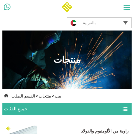



بالعربية
منتجات

بيت
>
منتجات
>
القسم الصلب

جميع الفئات
زاوية من الألومنيوم والفولاذ