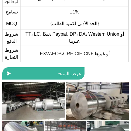
المعالجة
±1%
تسامح
{الحد الأدنى لكمية الطلب}
MOQ
TT، LC، نقدًا، Paypal، DP، DA، Western Union أو
شروط
غيرها.
الدفع
شروط
EXW،FOB،CRF،CIF،CNF أو غيرها
التجارة

عرض المنتج