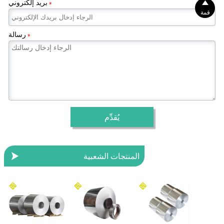

بريد إلكتروني
*
قمة
رسالة
*
يُقدِّم

المنتجات الشعبية