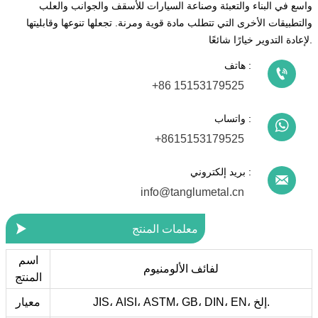
واسع في البناء والتعبئة وصناعة السيارات للأسقف والجوانب والعلب
والتطبيقات الأخرى التي تتطلب مادة قوية ومرنة. تجعلها تنوعها وقابليتها
لإعادة التدوير خيارًا شائعًا.
هاتف :

+86 15153179525
واتساب :

+8615153179525
بريد إلكتروني :

info@tanglumetal.cn

معلمات المنتج
اسم
لفائف الألومنيوم
المنتج
JIS، AISI، ASTM، GB، DIN، EN، إلخ.
معيار