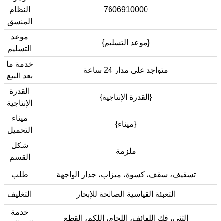
7606910000
النظام
المنسق
موعد
{موعد التسليم}
التسليم
خدمة ما
متواجد على مدار 24 ساعة
بعد البيع
القدرة
{القدرة الإنتاجية}
الإنتاجية
ميناء
{ميناء}
التحميل
شكل
ملزمة
القسم
تسقيف، سقف، كسوة، ميزاب، جدار الواجهة
طلب
التعبئة القياسية الصالحة للإبحار
التغليف
خدمة
الثني، فك اللفائف، اللحام، اللكم، القطع