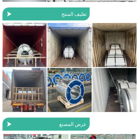

تغليف المنتج

عرض المصنع