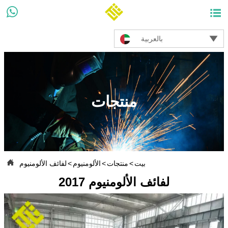



بالعربية
منتجات

بيت
>
منتجات
>
الألومنيوم
>
لفائف الألومنيوم
لفائف الألومنيوم 2017