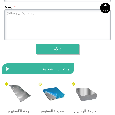

رسالة
*
قمة
يُقدِّم

المنتجات الشعبية
صفيحة ألومنيوم
صفيحة ألومنيوم
لوحة الألومنيوم