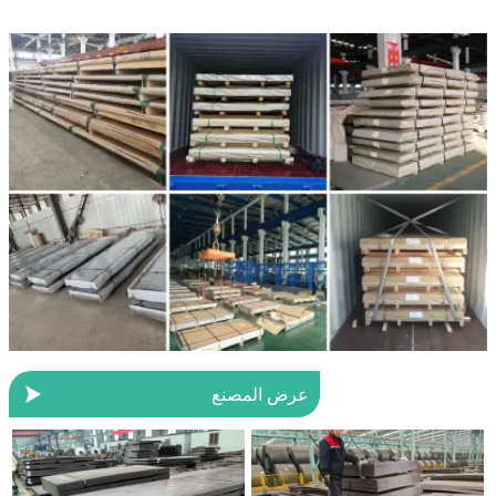

عرض المصنع