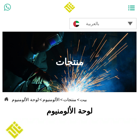



بالعربية
منتجات

بيت
>
منتجات
>
الألومنيوم
>
لوحة الألومنيوم
لوحة الألومنيوم