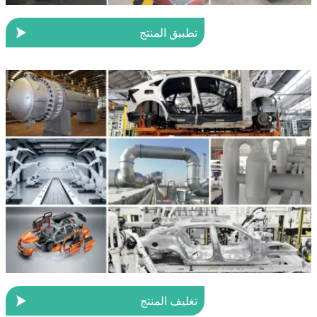

تطبيق المنتج

تغليف المنتج