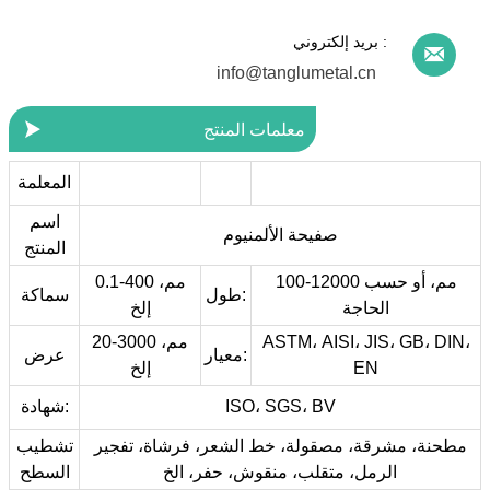
بريد إلكتروني :

info@tanglumetal.cn

معلمات المنتج
المعلمة
اسم
صفيحة الألمنيوم
المنتج
100-12000 مم، أو حسب
0.1-400 مم،
طول:
سماكة
الحاجة
إلخ
ASTM، AISI، JIS، GB، DIN،
20-3000 مم،
معيار:
عرض
EN
إلخ
ISO، SGS، BV
شهادة:
مطحنة، مشرقة، مصقولة، خط الشعر، فرشاة، تفجير
تشطيب
الرمل، متقلب، منقوش، حفر، الخ
السطح