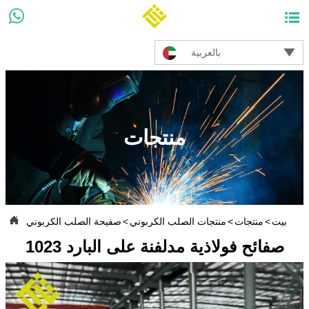



بالعربية
منتجات

بيت
>
منتجات
>
منتجات الصلب الكربوني
>
صفيحة الصلب الكربوني
1023 صفائح فولاذية مدلفنة على البارد