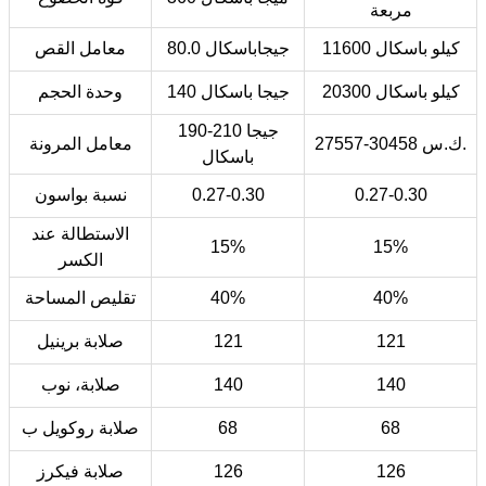
مربعة
11600 كيلو باسكال
80.0 جيجاباسكال
معامل القص
20300 كيلو باسكال
140 جيجا باسكال
وحدة الحجم
190-210 جيجا
27557-30458 ك.س.
معامل المرونة
باسكال
0.27-0.30
0.27-0.30
نسبة بواسون
الاستطالة عند
15%
15%
الكسر
40%
40%
تقليص المساحة
121
121
صلابة برينيل
140
140
صلابة، نوب
68
68
صلابة روكويل ب
126
126
صلابة فيكرز