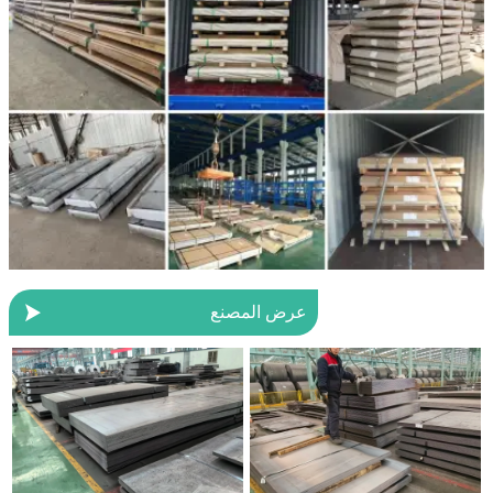

عرض المصنع