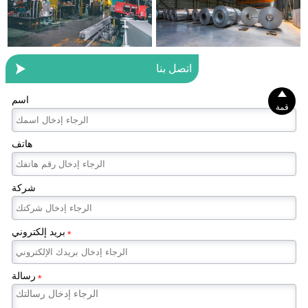

اتصل بنا

اسم
قمة
هاتف
شركة
بريد إلكتروني
*
رسالة
*