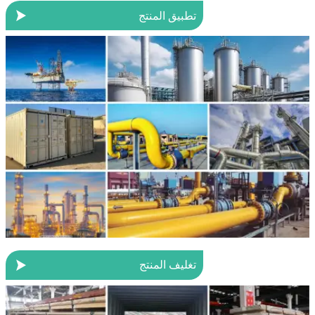

تطبيق المنتج

تغليف المنتج