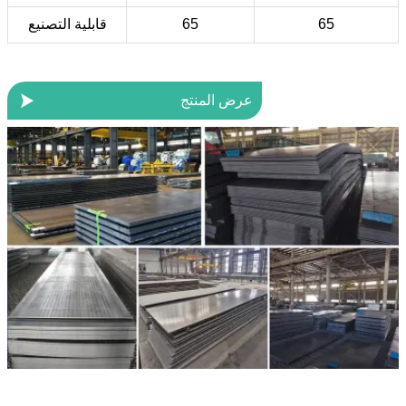
65
65
قابلية التصنيع

عرض المنتج