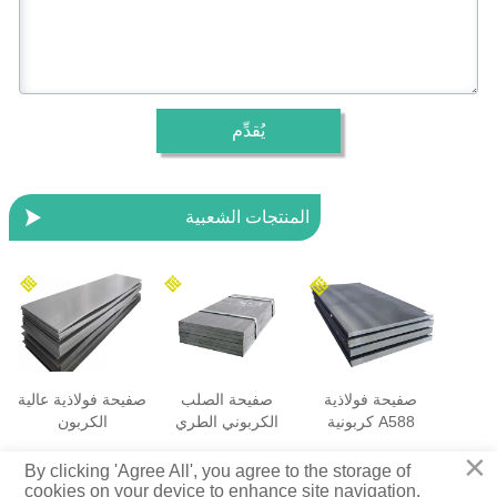
يُقدِّم

المنتجات الشعبية
صفيحة فولاذية
صفيحة الصلب
صفيحة فولاذية عالية
كربونية A588
الكربوني الطري
الكربون
×
جميع الحقوق محفوظة © 2025 شركة شاندونغ تانغلو للمواد المعدنية
By clicking 'Agree All', you agree to the storage of
المحدودة
cookies on your device to enhance site navigation,