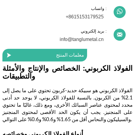
واتساب :

+8615153179525
بريد إلكتروني :

info@tanglumetal.cn

معلمات المنتج
الفولاذ الكربوني: الخصائص والإنتاج والأمثلة
والتطبيقات
الفولاذ الكربوني هو سبيكة حديد-كربون تحتوي على ما يصل إلى
2.1% من الكربون. بالنسبة للفولاذ الكربوني، لا يوجد حد أدنى
محدد لمحتوى عناصر السبائك الأخرى، ومع ذلك، غالبًا ما تحتوي
على المنجنيز. يجب أن يكون الحد الأقصى لمحتوى المنجنيز
والسيليكون والنحاس أقل من 1.65% و0.6% و0.6% على التوالي.
أنواع الفولاذ الكربوني وخصائصه