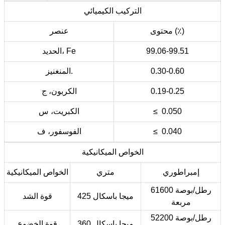
التركيب الكيميائي
محتوى (٪)
عنصر
99.06-99.51
الحديد، Fe
0.30-0.60
المنغنيز.
0.19-0.25
الكربون، ج
≤ 0.050
الكبريت، س
≤ 0.040
الفوسفور، ف
الخواص الميكانيكية
إمبراطوري
متري
الخواص الميكانيكية
61600 رطل/بوصة
425 ميجا باسكال
قوة الشد
مربعة
52200 رطل/بوصة
360 ميجا باسكال
قوة الخضوع