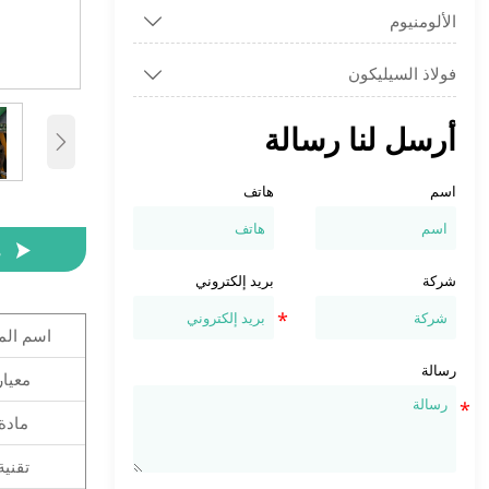
الألومنيوم

فولاذ السيليكون

أرسل لنا رسالة

اسم
هاتف

م
شركة
بريد إلكتروني
اسم الم
رسالة
معيار
مادة
تقنية