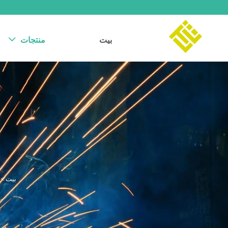
بيت
منتجات

بيت
>