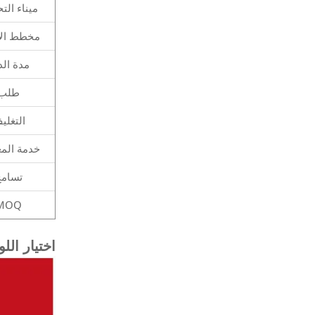
ميناء الت
مخطط الأ
مدة الد
طلب
التغلي
خدمة المع
تسامح
MOQ
اختيار الل