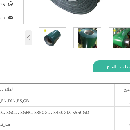

525

.cn

علمات المنتج
نتج
لفائف م
S ,EN.DIN,BS,GB
 SGCC، SGCD، SGHC، S350GD، S450GD، S550GD
مدرفل 