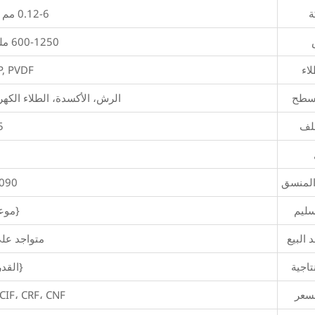
ة
0.12-6 مم أو قابلة للتخصيص
600-1250 ملم أو قابلة للتخصيص
اء
P, PVDF
لسطح
الرش، الأكسدة، الطلاء الكهر
لف
-5
المنسق
090
سليم
{موعد
 البيع
متواجد على مدا
تاجية
{القدر
سعر
FOB، CIF، CRF، CNF