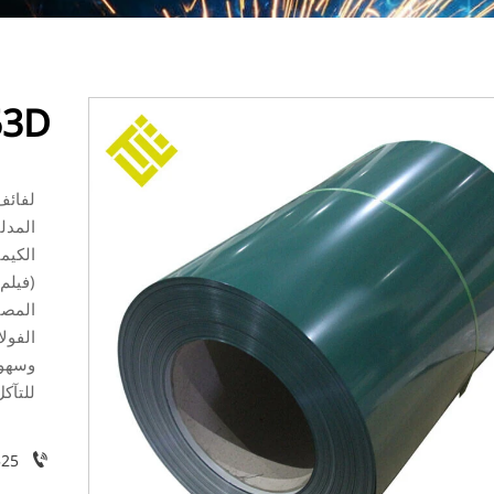
C DX53D
المدلف
الكيم
المصن
الفولا
وسهول
للتآكل

525