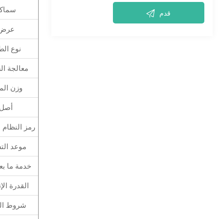
سماك

قدم
عرض
نوع الطل
معالجة ا
وزن الم
أصل
رمز النظام 
موعد الت
خدمة ما بعد
القدرة الإن
شروط ال