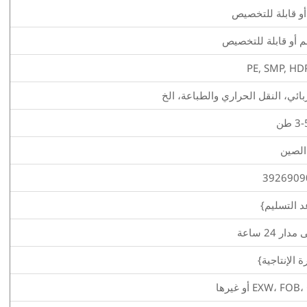
PE, SMP, HD
بائي، النقل الحراري والطباعة، الخ
3 طن
الصين
3926909
 التسليم}
ر 24 ساعة
ة الإنتاجية}
EXW،  أو غيرها