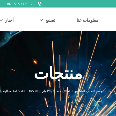

+86 15153179525
معلومات عنا
تصنيع
أخبار


منتجات
منتجات
>
منتج الصلب المجلفن
>
لفائف مطلية بالألوان
>
SGHC DX53D لفة مطلية بالألوان