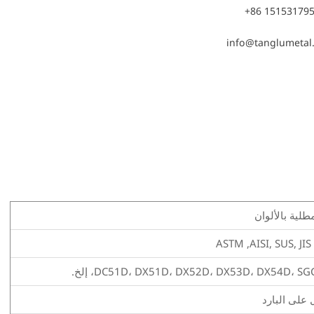
+86 15153179
info@tanglumetal
طلية بالألوان
ASTM ,AISI, SUS, JI
DC51D، DX51D، DX52D، DX53D، DX54D،، إلخ.
على البارد