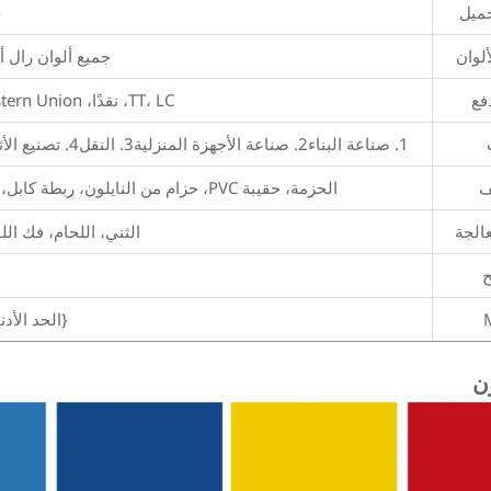
حميل
{
لوان
جميع ألوان رال أو
فع
TT، LC، نقدًا، Paypal، DP، DA، Western Union أو غيرها.
1. صناعة البناء2. صناعة الأجهزة المنزلية3. النقل4. تصنيع الأثاث5. مجال المعدات الإلكترونية6. الإعلان والتطبيقات الصناعية، إلخ
ف
الحزمة، حقيبة PVC، حزام من النايلون، ربطة كابل، حزمة التصدير القياسية الصالحة للإبحار أو حسب الطلب.
الجة
الثني، اللحام، فك الل
{الحد الأد
ون