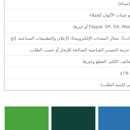
ميناء}
 عينات الألوان للعملاء
فائف، اللكم، القطع وغيرها.
±1%
نى لكمية الطلب}