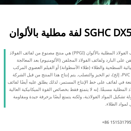
SGH لفة مطلية بالألوان
لفائف الفولاذ المطلية بالألوان (PPGI) هي منتج مصنوع من لفائف الفولاذ
ن على البارد ولفائف الفولاذ المجلفن (الألومنيوم) بعد المعالجة
يائية السطحية والطلاء (طلاء الأسطوانة) أو الفيلم العضوي المركب
(فيلم PVC، إلخ)، ثم الخبز والتصلب. يتم إنتاج هذا المنتج من قبل الشركة
عة في لفائف على خط الإنتاج المستمر، لذلك يطلق عليه أيضًا لفائف
ذ المطلية مسبقًا. إنه لا يتمتع فقط بخصائص القوة الميكانيكية العالية
ة تشكيل المواد الفولاذية، ولكنه يتمتع أيضًا بزخرفة جيدة ومقاومة
 لمواد الطلاء.
+86 15153179