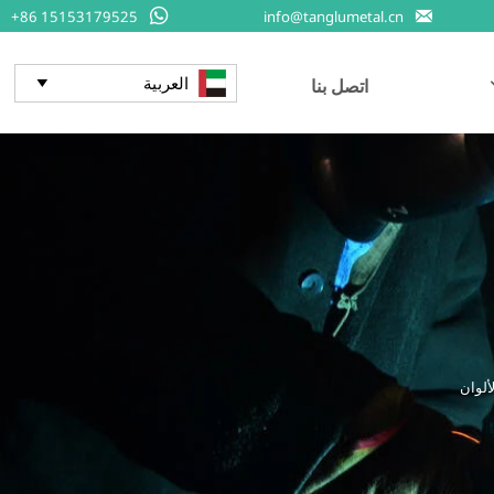


+86 15153179525
info@tanglumetal.cn
العربية
اتصل بنا
