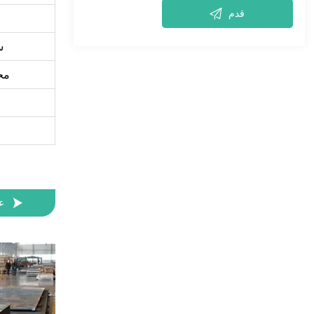

قدم
س
محت

ع