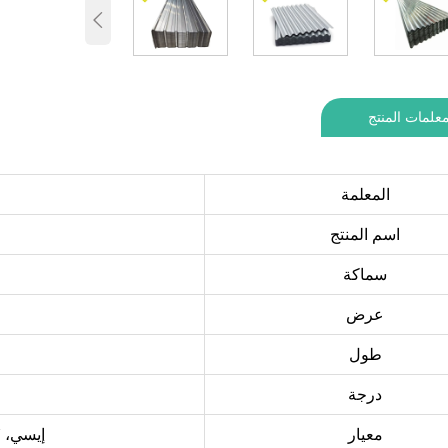

علمات المنتج
المعلمة
اسم المنتج
سماكة
عرض
طول
درجة
معيار
إيسي، ASTM، DIN، JIS، GB، JIS، SUS، EN، إلخ.