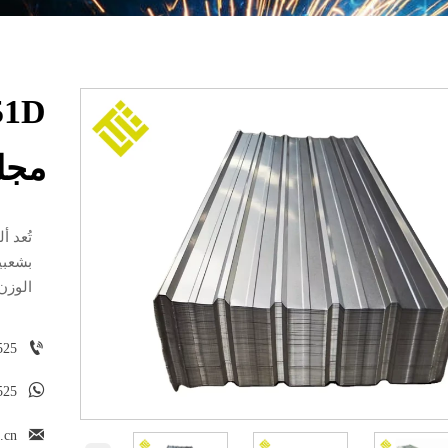
مجل
تُعد 
بشعبية
الوزن

525

525

.cn