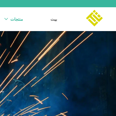
بيت
منتجات

بيت