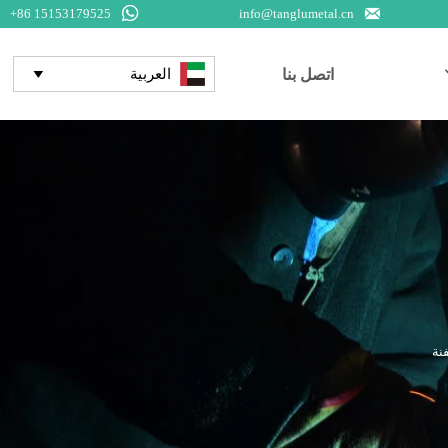


+86 15153179525
info@tanglumetal.cn
اتصل بنا
العربية
