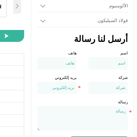
الألومنيوم


فولاذ السيليكون


م
أرسل لنا رسالة
اسم
هاتف
شركة
بريد إلكتروني
رسالة