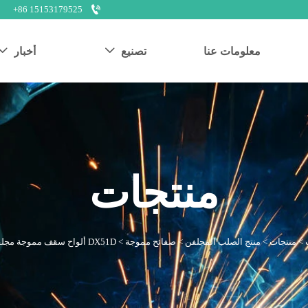

+86 15153179525
معلومات عنا
تصنيع
أخبار


منتجات
>
منتجات
>
منتج الصلب المجلفن
>
صفائح مموجة
>
DX51D ألواح سقف مموجة مجلفنة