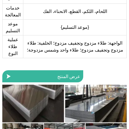
خدمات
اللحام، اللكم، القطع، الانحناء، الفك
المعالجة
موعد
{موعد التسليم}
التسليم
عملية
الواجهة: طلاء مزدوج وتجفيف مزدوج؛ الخلفية: طلاء
طلاء
مزدوج وتجفيف مزدوج؛ طلاء واحد وشمس مزدوجة؛
النوع

عرض المنتج