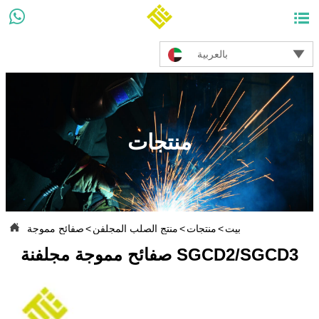



بالعربية
منتجات

بيت
>
منتجات
>
منتج الصلب المجلفن
>
صفائح مموجة
صفائح مموجة مجلفنة SGCD2/SGCD3