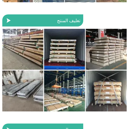

تغليف المنتج