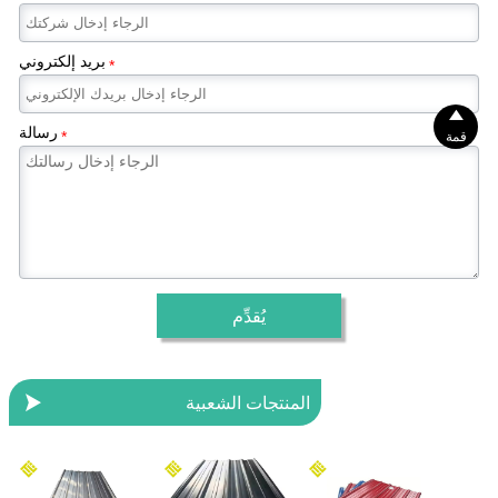
بريد إلكتروني
*

رسالة
*
قمة
يُقدِّم

المنتجات الشعبية