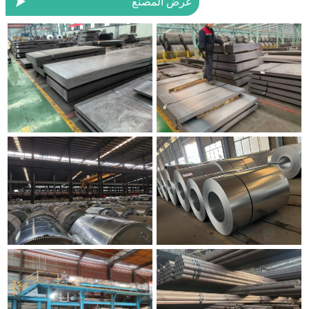

عرض المصنع