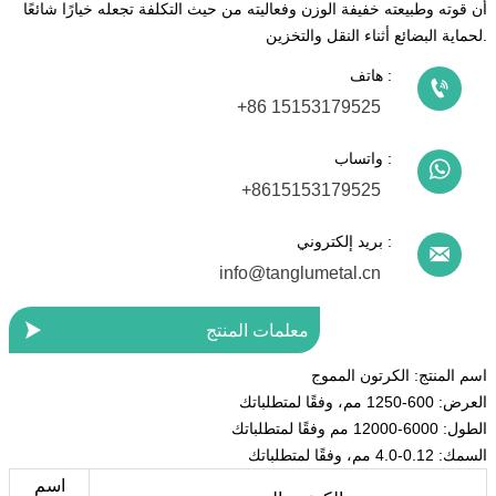
أن قوته وطبيعته خفيفة الوزن وفعاليته من حيث التكلفة تجعله خيارًا شائعًا
لحماية البضائع أثناء النقل والتخزين.
هاتف :

+86 15153179525
واتساب :

+8615153179525
بريد إلكتروني :

info@tanglumetal.cn

معلمات المنتج
اسم المنتج: الكرتون المموج
العرض: 600-1250 مم، وفقًا لمتطلباتك
الطول: 6000-12000 مم وفقًا لمتطلباتك
السمك: 0.12-4.0 مم، وفقًا لمتطلباتك
اسم