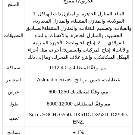
الكرتون المموج
المنتج
1. البناء: المنازل الجاهزة، والمنازل ذات الهياكل
الفولاذية، والمنازل المتنقلة، والمنازل المعيارية،
والفيلات، وتصميم البنغلات، والمنازل المتنقلة/الصناديق
الخشبية، والمنازل الجاهزة، والأكشاك، والبناء
التطبيقات
الفولاذي......2. إنتاج الحاويات3. الأجهزة المنزلية
والأثاث4. إنتاج المركبات والسفن5. أخرى، مثل أجزاء
الهيكل الميكانيكي، وإنتاج غلاف المحرك، وما إلى ذلك
0.12-4.0 مم، وفقًا لمتطلباتك
سماكة
Astm، din.en.aisi. غيغابايت، جيس إنز، الخ
المعايير
600-1250 مم، وفقًا لمتطلباتك
عرض
6000-12000 مم وفقًا لمتطلباتك
طول
Sgcc، SGCH، G550، DX51D، DX52D، DX53D،
تحديد
ENZ.
± 1%
تسامح