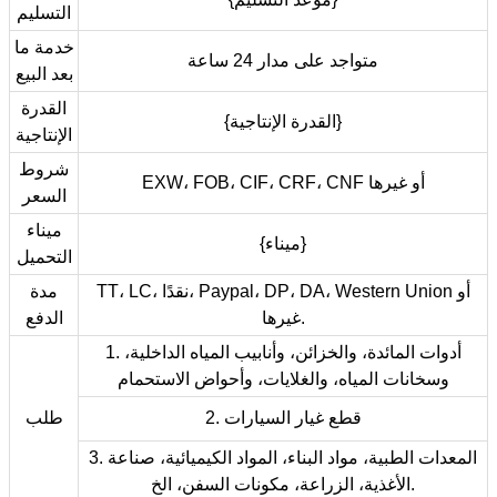
التسليم
خدمة ما
متواجد على مدار 24 ساعة
بعد البيع
القدرة
{القدرة الإنتاجية}
الإنتاجية
شروط
EXW، FOB، CIF، CRF، CNF أو غيرها
السعر
ميناء
{ميناء}
التحميل
TT، LC، نقدًا، Paypal، DP، DA، Western Union أو
مدة
غيرها.
الدفع
1. أدوات المائدة، والخزائن، وأنابيب المياه الداخلية،
وسخانات المياه، والغلايات، وأحواض الاستحمام
2. قطع غيار السيارات
طلب
3. المعدات الطبية، مواد البناء، المواد الكيميائية، صناعة
الأغذية، الزراعة، مكونات السفن، الخ.