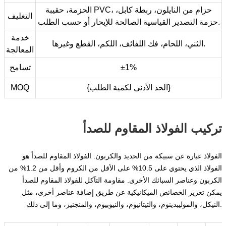
الحزمة، حقيبة PVC، حزام من النايلون، ربطة كابل،
التغليف
حزمة التصدير القياسية الصالحة للإبحار أو حسب الطلب.
خدمة
الثني، اللحام، فك اللفائف، اللكم، القطع وغيرها.
المعالجة
±1%
تسامح
{الحد الأدنى لكمية الطلب}
MOQ
تركيب الفولاذ المقاوم للصدأ
الفولاذ عبارة عن سبيكة من الحديد والكربون. الفولاذ المقاوم للصدأ هو
الفولاذ الذي يحتوي على 10.5% على الأقل من الكروم وأقل من 1.2% من
الكربون وعناصر السبائك الأخرى. مقاومة التآكل للفولاذ المقاوم للصدأ
يمكن تعزيز الخصائص الميكانيكية عن طريق إضافة عناصر أخرى، مثل
النيكل، والموليبدينوم، والتيتانيوم، والنيوبيوم، والمنجنيز، وما إلى ذلك.