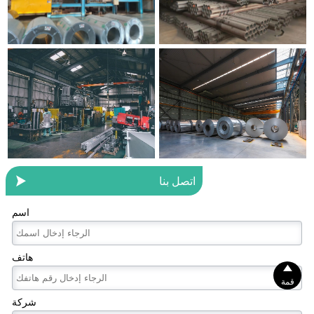

اتصل بنا
اسم
هاتف

قمة
شركة