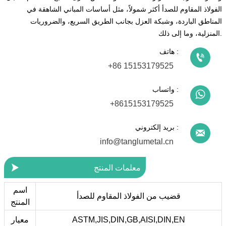
الفولاذ المقاوم للصدأ أكثر شمولاً، مثل أساسات المباني الشاهقة في
المناطق الباردة، وشبكة العزل بجانب الطريق السريع، والضروريات
المنزلية، وما إلى ذلك.
هاتف :

+86 15153179525
واتساب :

+8615153179525
بريد إلكتروني :

info@tanglumetal.cn

معلمات المنتج
اسم
قضيب من الفولاذ المقاوم للصدأ
المنتج
ASTM,JIS,DIN,GB,AISI,DIN,EN
معيار