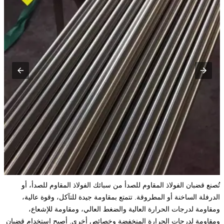
تُصنع قضبان الفولاذ المقاوم للصدأ من سبائك الفولاذ المقاوم للصدأ، أو
الدرفلة الساخنة أو المطروقة. تتمتع بمقاومة جيدة للتآكل، وقوة عالية،
ومقاومة لدرجات الحرارة العالية والضغط العالي، ومقاومة للإشعاع،
ومقاومة لدرجات الحرارة المنخفضة وخصائص أخرى. أصبح استخدام قضبان