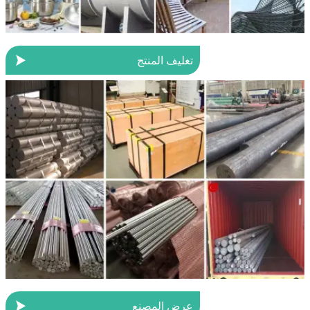

تغليف المنتج

عرض المصنع