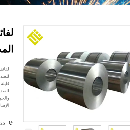
لفائ
المد
لفائف
للصدأ،
قابلة
للصدأ
والحو
الإضا

525