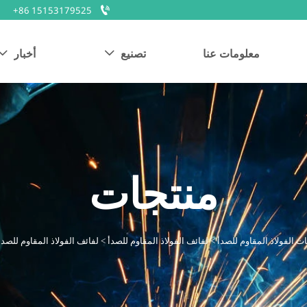

+86 15153179525
معلومات عنا
تصنيع
أخبار


منتجات
ت الفولاذ المقاوم للصدأ
>
لفائف الفولاذ المقاوم للصدأ
>
لفائف الفولاذ المقاوم للصدأ