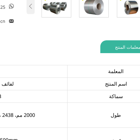


525

.cn
علمات المنتج
المعلمة
اسم المنتج
لفائف ا
سماكة
0.03
طول
2000 مم، 2438 مم، 3000 مم، 5800 مم، 6000 مم، 12000 مم، إلخ
عرض
1500mm