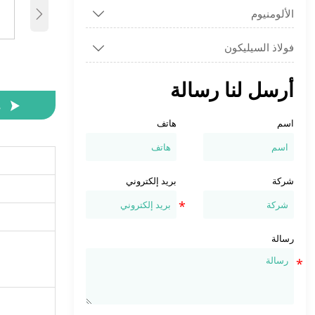
الألومنيوم


فولاذ السيليكون

أرسل لنا رسالة

م
اسم
هاتف
شركة
بريد إلكتروني
رسالة