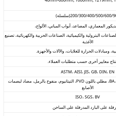
200/300/400/500/600/(سلسلة)
لديكور المعماري، المصاعد، أبواب المباني، الألواح،
صناعات البترولية والكيميائية، الصناعات الحربية والكهربائية، تصنيع
الأغذية
ة، ومبادلات الحرارة للغلايات، والآلات والأجهزة.
إنتاج معايير أخرى حسب متطلبات العملاء.
ASTM، AISI، JIS، GB، DIN، EN
BA، 2B، NO.1، NO.4، 4K، HL، 8K، مطلي باللون PVD، التيتانيوم، منفوخ بالرمل، مضاد لبصمات
الأصابع
ISO، SGS، BV
رفلة على البارد المدرفلة على الساخن