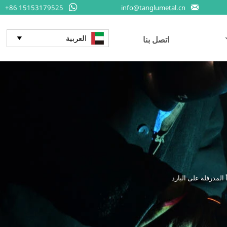


+86 15153179525
info@tanglumetal.cn
العربية
اتصل بنا

 المدرفلة على البارد