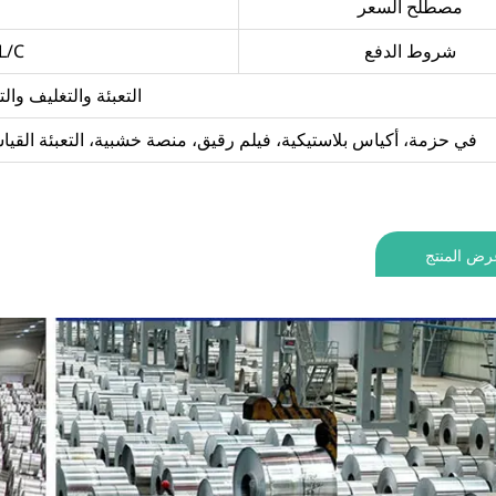
مصطلح السعر
شروط الدفع
T/T L/C و  Union
التعبئة والتغليف وال
في حزمة، أكياس بلاستيكية، فيلم رقيق، منصة خشبية، التعبئة القيا
رض المنتج