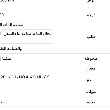
درجة
900
صناعة البناء، ا
مجال البناء، صناعة بناء السفن، ال
طلب
والصناعة الطبي
ملحوظة
يمكننا 
معيار
سطح
شهادة
تقنية
المد