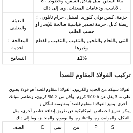
8 - بناء السفن. مثل هياكل السفن، وخطوط
الأنابيب، ودعامات المعدات، وما إلى ذلك.
حزمة، كيس بولي كلوريد الفينيل، حزام نايلون، ؛
التعبئة
ربطة كابل، حزمة تصدير قياسية صالحة للإبحار أو
والتغليف
حسب الطلب.
الثني واللحام والتلحيم والتثقيب والتثقيب والقطع
المعالجة ؛
وغيرها.
الخدمة
±1%
التسامح
تركيب الفولاذ المقاوم للصدأ
الفولاذ سبيكة من الحديد والكربون. الفولاذ المقاوم للصدأ هو فولاذ يحتوي
على ما لا يقل عن 10.5% كروم، وأقل من 1.2% كربون، وعناصر سبائك
أخرى. يتميز الفولاذ المقاوم للصدأ بمقاومته للتآكل و...
يمكن تعزيز الخصائص الميكانيكية عن طريق إضافة عناصر أخرى، مثل
النيكل، والموليبدينوم، والتيتانيوم، والنيوبيوم، والمنجنيز، وما إلى ذلك.
S
P
من
سي
C
الصف