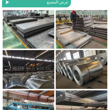

عرض المصنع