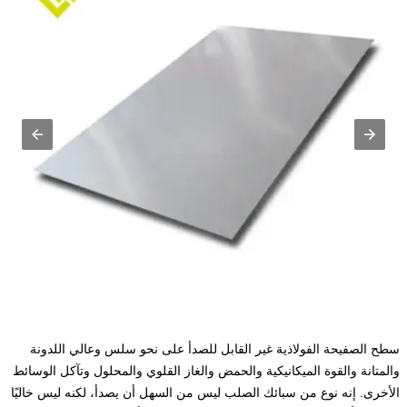
سطح الصفيحة الفولاذية غير القابل للصدأ على نحو سلس وعالي اللدونة
والمتانة والقوة الميكانيكية والحمض والغاز القلوي والمحلول وتآكل الوسائط
الأخرى. إنه نوع من سبائك الصلب ليس من السهل أن يصدأ، لكنه ليس خاليًا