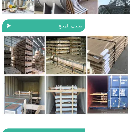

تغليف المنتج