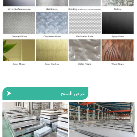

عرض المنتج