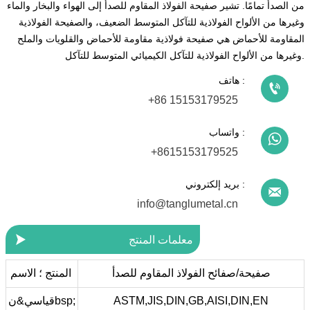
من الصدأ تمامًا. تشير صفيحة الفولاذ المقاوم للصدأ إلى الهواء والبخار والماء
وغيرها من الألواح الفولاذية للتآكل المتوسط الضعيف، والصفيحة الفولاذية
المقاومة للأحماض هي صفيحة فولاذية مقاومة للأحماض والقلويات والملح
وغيرها من الألواح الفولاذية للتآكل الكيميائي المتوسط للتآكل.
هاتف :

+86 15153179525
واتساب :

+8615153179525
بريد إلكتروني :

info@tanglumetal.cn

معلمات المنتج
صفيحة/صفائح الفولاذ المقاوم للصدأ
المنتج ؛ الاسم
ASTM,JIS,DIN,GB,AISI,DIN,EN
قياسي&نbsp;