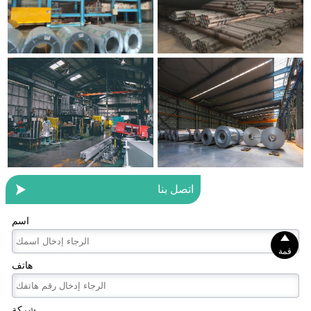

اتصل بنا
اسم

قمة
هاتف
شركة