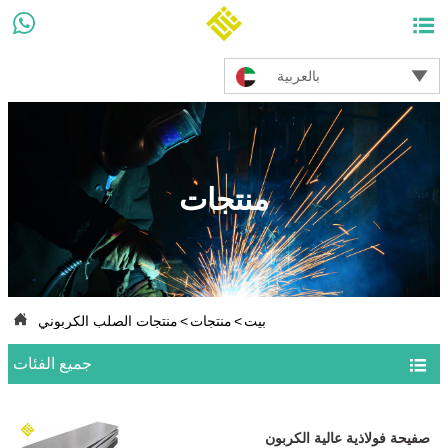



بالعربية
منتجات

بيت
>
منتجات
>
منتجات الصلب الكربوني

جميع الفئات
صفيحة فولاذية عالية الكربون